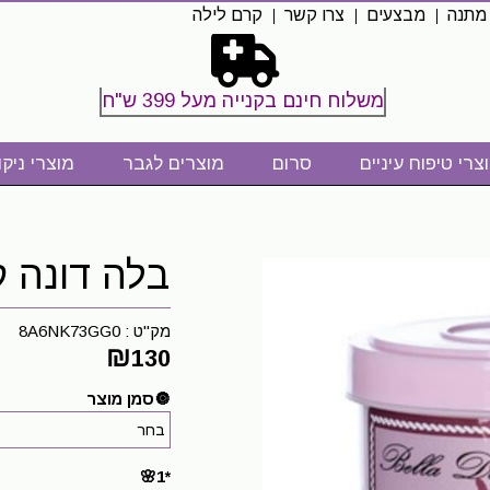
 מתנה
מבצעים
צרו קשר
קרם לילה
משלוח חינם בקנייה מעל 399 ש"ח
צרי טיפוח עיניים
סרום
מוצרים לגבר
מוצרי ניקו
בלה דונה קר
מק"ט :
8A6NK73GG0
₪
130
🔘סמן מוצר
*1🌸