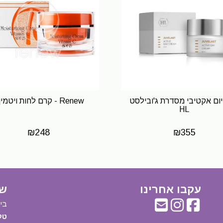
ום אקטיבי מסדרת ג'ובילסט
Renew - קרם לחות ויטמיןС
HL
₪
248
₪
355
עקבו אחרינו
שע
ביום
טל