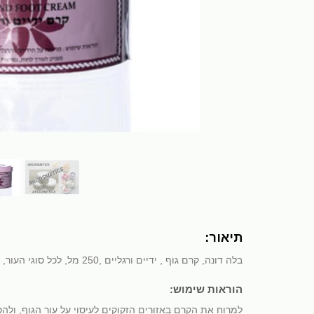
תיאור:
בלה דונה, קרם גוף‏ , ידיים ורגליים ‏,250 מל, לכל סוגי העור, קרם גוף יוקרתי, מומלץ במיוחד .מעניק תחושה נעימה שנשארת בעור לאחר החדרתו. בעל מרקם קרמי מזין, עשיר בקולגן.
הוראות שימוש:
למרוח את הקרם באזורים הזקוקים לעיסוי על עור הגוף, ולהספ