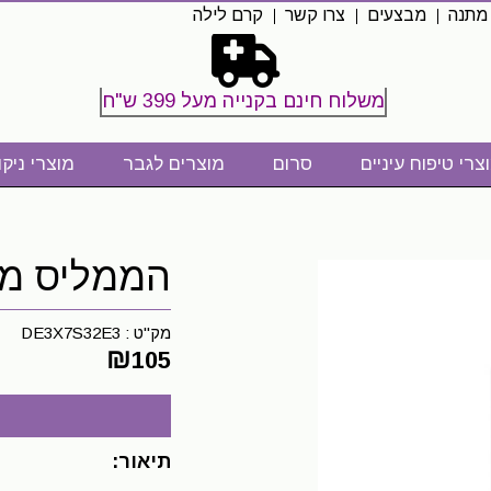
 מתנה
מבצעים
צרו קשר
קרם לילה
משלוח חינם בקנייה מעל 399 ש"ח
צרי טיפוח עיניים
סרום
מוצרים לגבר
מוצרי ניקו
הממליס מי פ
מק"ט :
DE3X7S32E3
₪
105
תיאור: