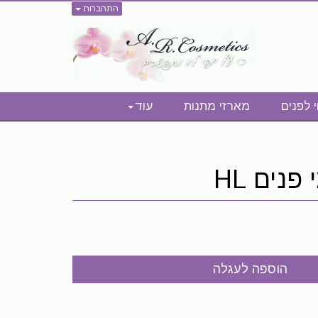
התחברות
י לפנים
מארזי מתנות
עוד
נים HL