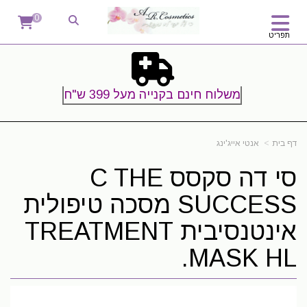
0
תפריט
משלוח חינם בקנייה מעל 399 ש"ח
דף בית
אנטי אייג'ינג
סי דה סקסס C THE
SUCCESS מסכה טיפולית
אינטנסיבית TREATMENT
MASK HL.