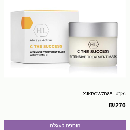
מק"ט :
XJKROW7D8E
₪
270