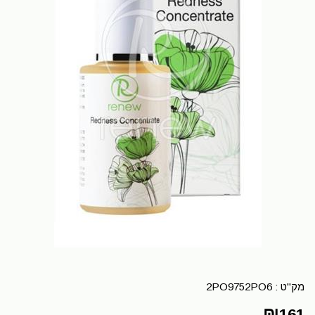
מק"ט :
2PO9752PO6
₪
161