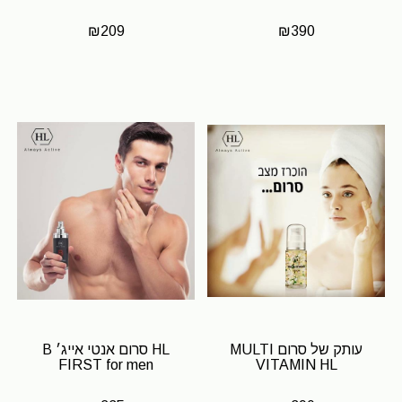
₪
209
₪
390
עותק של סרום MULTI
HL סרום אנטי אייג׳ B
FIRST for men
VITAMIN HL