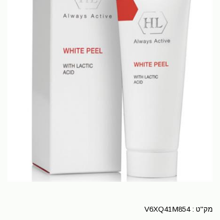
מק"ט :
V6XQ41M854