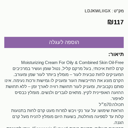
מק"ט :
LDJKWLIIGX
₪
117
תיאור:
Moisturizing Cream For Oily & Combined Skin Oil-Free
קרם לחות איכותי, בעל מרקם קליל, נטול שומן ועשיר במרכיבים
המעניקים לחות טבעית לעור – מומלץ ביותר לעור שמן ומעורב.
הקרם מונע את התייבשות העור ומעניק לו גמישות ורכות נעימה. אינו
סותם נקבוביות, ומעניק לעור תחושת רוויה לאורך זמן – ללא תחושת
ההזעה האופיינית לקיץ. מתאים לגברים ולנשים. מומלץ כבסיס
לאיפור.
תכולה:70מ״ל
הוראות שימוש: על עור נקי ויבש למרוח מעט קרם לחות בתנועות
קלות עד לספיגה מוחלטת, בשעות היום מומלץ להניח מעל קרם
הגנה.