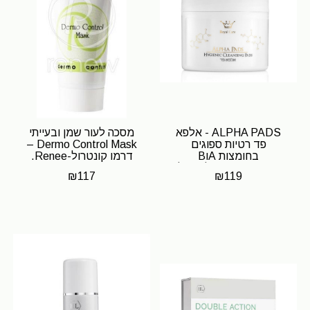
ALPHA PADS - אלפא
מסכה לעור שמן ובעייתי
פד רטיות ספוגים
Dermo Control Mask –
בחומצות AוB
דרמו קונטרול-Renee.
הידרוקסיות, שילוב של
₪
117
₪
119
חומצה לקטית...