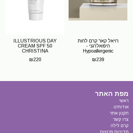
רויאל קאר קרם לחות
ILLUSTRIOUS DAY
היפואלרגני -
CREAM SPF 50
CHRISTINA
Hypoallergenic
Moisture Cream Royal
₪
220
₪
239
Care
מפת האתר
ראשי
אודותינו
תקנון אתר
צרו קשר
קרם לילה
מדיניות פרטיות